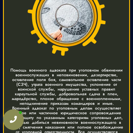
Помощь военного адвоката при уголовном обвинении
военнослужащих в неповиновении, дезертирстве,
оставление поля боя, самовольное оставление части
(СЗЧ), утрата военного имущества, уклонение от
воинской службы, нарушение уставных правил
караульной службы, добровольная сдача в плен,
мародёрство, плохое обращение с военнопленными,
неподчинение приказам командиров и иные.
Военный адвокат по уголовным делам осуществляет
полное или частичное юридическое сопровождение
или защиту по указанным категориям уголовных дел,
с целью добиться невиновности военнослужащего в
суде, смягчения наказания или полное освобождение
от уголовной ответственности. Все осуществляется